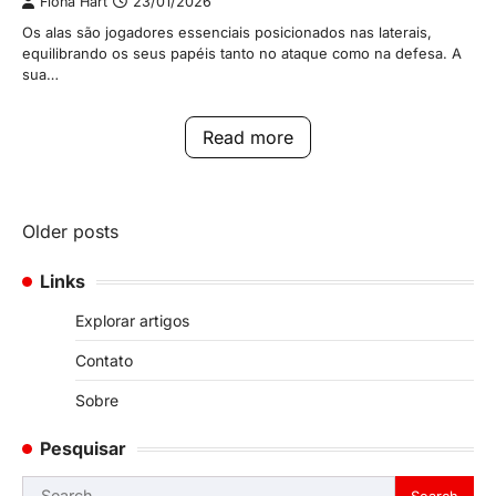
Fiona Hart
23/01/2026
Os alas são jogadores essenciais posicionados nas laterais,
equilibrando os seus papéis tanto no ataque como na defesa. A
sua…
Read more
Posts
Older posts
navigation
Links
Explorar artigos
Contato
Sobre
Pesquisar
Search